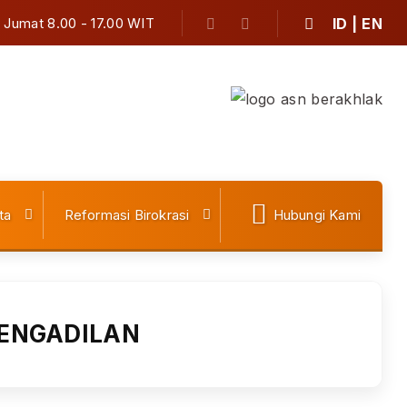
| Jumat 8.00 - 17.00 WIT
ID |
EN
ta
Reformasi Birokrasi
Hubungi Kami
ENGADILAN